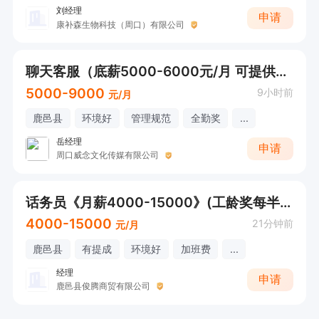
刘经理
申请
康补森生物科技（周口）有限公司
聊天客服（底薪5000-6000元/月 可提供住宿）
5000-9000
9小时前
元/月
鹿邑县
环境好
管理规范
全勤奖
...
岳经理
申请
周口威念文化传媒有限公司
话务员《月薪4000-15000》(工龄奖每半年底薪➕500）+八小时+节假日福利
4000-15000
21分钟前
元/月
鹿邑县
有提成
环境好
加班费
...
经理
申请
鹿邑县俊腾商贸有限公司