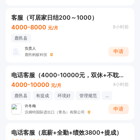
客服（可居家日结200～1000）
4000-8000
8小时前
元/月
鹿邑县
负责人
申请
鹿邑蚂蚁科技
电话客服（4000-10000元，双休+不耽误接送小孩，下午五点30下班）
4000-10000
4小时前
元/月
鹿邑县
有提成
环境好
管理规范
...
许冬梅
申请
沃姆特国际进出口（青岛）有限公司
电话客服（底薪+全勤+绩效3800+提成）