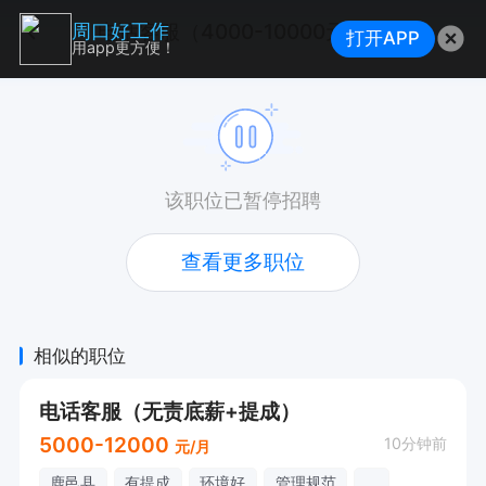
电话客服（4000-10000元，双休+不耽误接送小孩，下午五点30下班）
周口好工作
打开APP
用app更方便！
该职位已暂停招聘
查看更多职位
相似的职位
电话客服（无责底薪+提成）
5000-12000
10分钟前
元/月
鹿邑县
有提成
环境好
管理规范
...