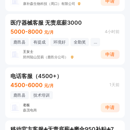
申请
康补森生物科技（周口）有限公司
医疗器械客服 无责底薪3000
5000-8000
4小时前
元/月
鹿邑县
有提成
环境好
全勤奖
...
王女士
申请
郑州陆山贸易（鹿邑分公司）
电话客服（4500+）
4500-6000
1天前
元/月
鹿邑县
技术培训
老板
申请
森茂电商
移动官方客服➕无责底薪➕磨合950补贴➕7小时➕提成➕奖励➕年假➕工龄➕法定节假日