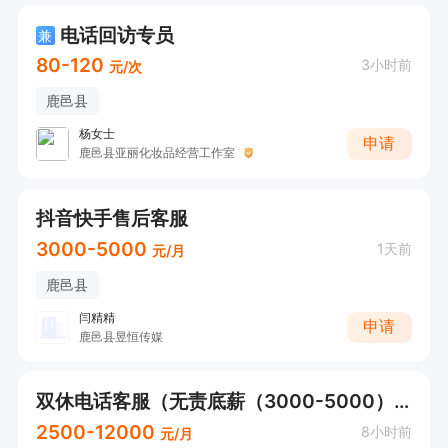
电话回访专员
兼
80-120
3小时前
元/次
鹿邑县
杨女士
申请
鹿邑县亚丽化妆品经营工作室
抖音快手售后客服
3000-5000
1天前
元/月
鹿邑县
闫精精
申请
鹿邑县昱恒传媒
双休电话客服（无责底薪（3000-5000）+提成+五险一金）
2500-12000
8小时前
元/月