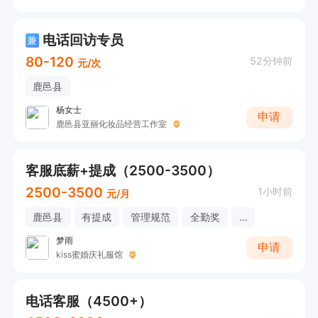
电话回访专员
兼
80-120
52分钟前
元/次
鹿邑县
杨女士
申请
鹿邑县亚丽化妆品经营工作室
客服底薪+提成（2500-3500）
2500-3500
1小时前
元/月
鹿邑县
有提成
管理规范
全勤奖
...
梦雨
申请
kiss蜜婚庆礼服馆
电话客服（4500+）