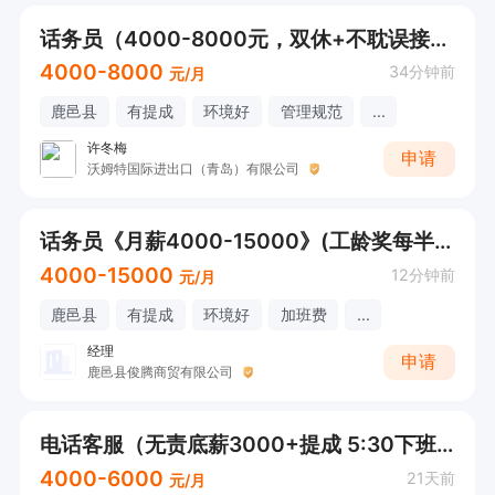
话务员（4000-8000元，双休+不耽误接送小孩，下午五点30下班）
4000-8000
34分钟前
元/月
鹿邑县
有提成
环境好
管理规范
...
许冬梅
申请
沃姆特国际进出口（青岛）有限公司
话务员《月薪4000-15000》(工龄奖每半年底薪➕500）+八小时+节假日福利
4000-15000
12分钟前
元/月
鹿邑县
有提成
环境好
加班费
...
经理
申请
鹿邑县俊腾商贸有限公司
电话客服（无责底薪3000+提成 5:30下班 不耽误接送）
4000-6000
21天前
元/月