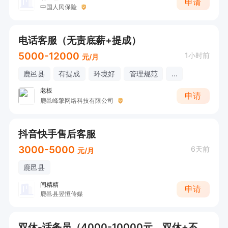
申请
中国人民保险
电话客服（无责底薪+提成）
5000-12000
1小时前
元/月
鹿邑县
有提成
环境好
管理规范
...
老板
申请
鹿邑峰擎网络科技有限公司
抖音快手售后客服
3000-5000
6天前
元/月
鹿邑县
闫精精
申请
鹿邑县昱恒传媒
双休-话务员（4000-10000元，双休+不耽误接送小孩，下午五点30下班）