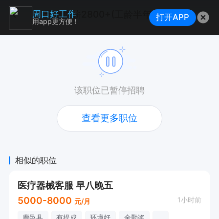
无责底薪2800+(工龄半年底薪➕500）+八小时的电话客服
周口好工作
打开APP
用app更方便！
该职位已暂停招聘
查看更多职位
相似的职位
医疗器械客服 早八晚五
5000-8000
1小时前
元/月
鹿邑县
有提成
环境好
全勤奖
...